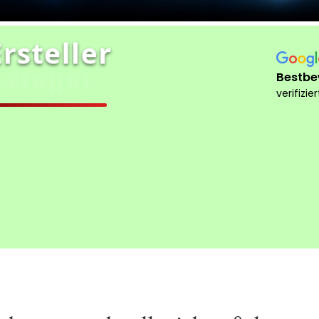
rsteller
steller
Bestbe
verifizie
eise
Domain wählen
Beratung
Allgemein