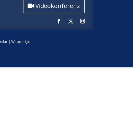
Videokonferenz
slar
|
Webdesign