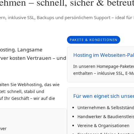
hmen – schnell, sicher & betreu
n, inklusive SSL, Backups und persönlichem Support – ideal für F
PAKETE & KONDITIONEN
 Hosting. Langsame
Hosting im Webseiten-Pak
rver kosten Vertrauen – und
In unseren Homepage-Paketen 
enthalten – inklusive SSL, E-
lten Sie Webhosting, das wie
et: schnell, stabil und
Für wen eignet sich unse
uf Ihr Geschäft – wir auf die
Unternehmen & Selbststän
Handwerker & Baudienstleis
Vereine & Organisationen
rver