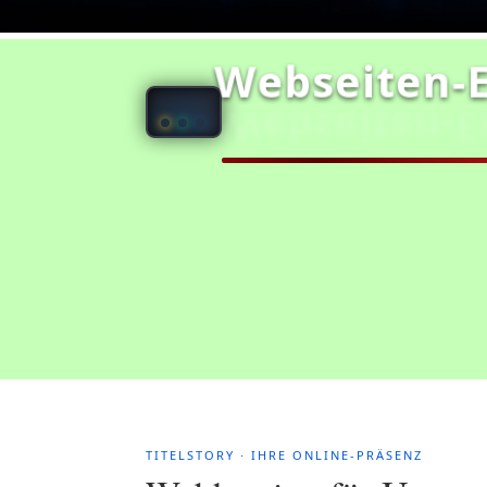
Webseiten‑E
Webseiten‑Er
Startseite
Referenzen
Shop
Pr
TITELSTORY · IHRE ONLINE-PRÄSENZ