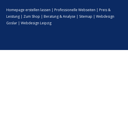
Homepage erstellen lassen
|
Professionelle Webseiten
|
Preis &
Leistung
|
Zum Shop
|
Beratung & Analyse
|
Sitemap
|
Webdesign
Goslar
|
Webdesign Leipzig