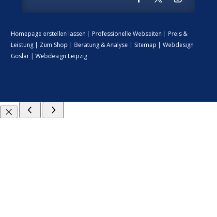
Homepage erstellen lassen
|
Professionelle Webseiten
|
Preis &
Leistung
|
Zum Shop
|
Beratung & Analyse
|
Sitemap
|
Webdesign
Goslar
|
Webdesign Leipzig