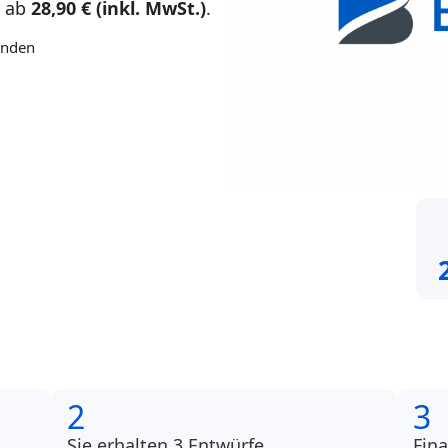
n ab
28,90 € (inkl. MwSt.)
.
unden
2
3
Sie erhalten 3 Entwürfe
Fin