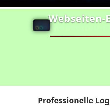
Webseiten‑E
Webseiten‑Er
Startseite
Referenzen
Shop
Pr
Professionelle Lo