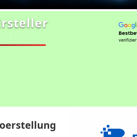
rsteller
steller
Bestbe
verifizie
eise
Domain wählen
Beratung
Allgemein
goerstellung