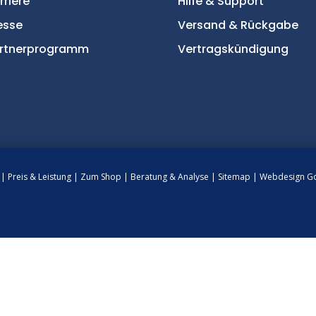
rriere
Hilfe & Support
esse
Versand & Rückgabe
rtnerprogramm
Vertragskündigung
n
|
Preis & Leistung
|
Zum Shop
|
Beratung & Analyse
|
Sitemap
|
Webdesign Go