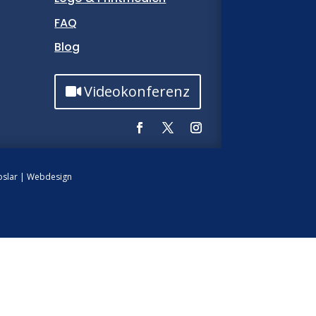
FAQ
Blog
Videokonferenz
slar
|
Webdesign