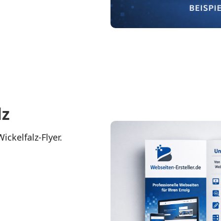
lz
ckelfalz‑Flyer.