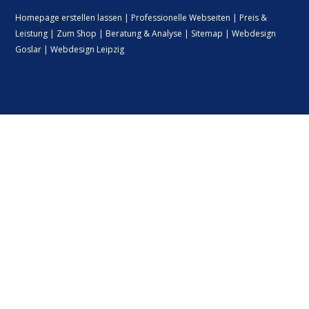
Homepage erstellen lassen
|
Professionelle Webseiten
|
Preis &
Leistung
|
Zum Shop
|
Beratung & Analyse
|
Sitemap
|
Webdesign
Goslar
|
Webdesign Leipzig