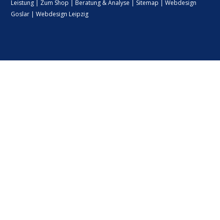
Leistung
|
Zum Shop
|
Beratung & Analyse
|
Sitemap
|
Webdesign
Goslar
|
Webdesign Leipzig