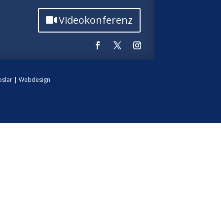
Videokonferenz
slar
|
Webdesign