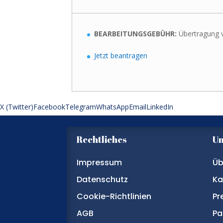
BEARBEITUNGSGEBÜHR:
Übertragung
Jetzt beantragen
X (Twitter)
Facebook
Telegram
WhatsApp
Email
LinkedIn
Rechtliches
U
Impressum
Üb
Datenschutz
Ka
Cookie-Richtlinien
Pr
AGB
Pa