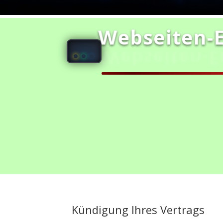
Webseiten‑E
Webseiten‑Er
Startseite
Referenzen
Shop
Pr
Kündigung Ihres Vertrags