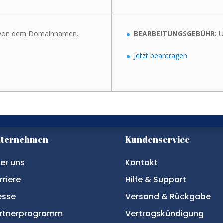
 von dem Domainnamen.
BEARBEITUNGSGEBÜHR:
Ü
Jetzt beantragen
nternehmen
Kundenservice
er uns
Kontakt
rriere
Hilfe & Support
esse
Versand & Rückgabe
rtnerprogramm
Vertragskündigung