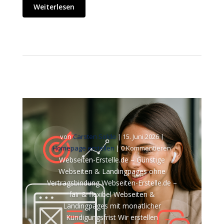
Weiterlesen
von
Carsten Soldo
|
15. Juni 2026
|
Homepage erstellen
| 0 Kommentieren
Webseiten-Erstelle.de – Günstige
Webseiten & Landingpages ohne
Vertragsbindung Webseiten-Erstelle.de –
fair & flexibel Webseiten &
Landingpages mit monatlicher
Kündigungsfrist Wir erstellen