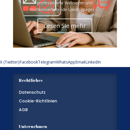
professionelle Webseiten und
hochkonvertierende Landingpages –...
Lesen Sie mehr
X (Twitter)
Facebook
Telegram
WhatsApp
Email
LinkedIn
Rechtliches
Datenschutz
Cookie-Richtlinien
AGB
Unternehmen