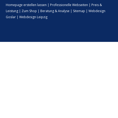
Homepage erstellen lassen
|
Professionelle Webseiten
|
Preis &
Leistung
|
Zum Shop
|
Beratung & Analyse
|
Sitemap
|
Webdesign
Goslar
|
Webdesign Leipzig